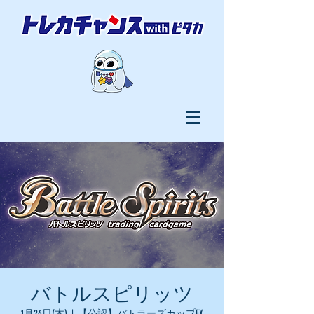
バトルスピリッツ
1月26日(木)
  |  
【公認】バトラーズカップEX