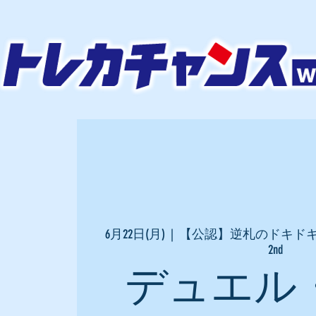
6月22日(月)
  |  
【公認】逆札のドキド
2nd
デュエル