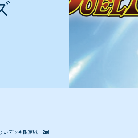
ズ
いデッキ限定戦 2nd