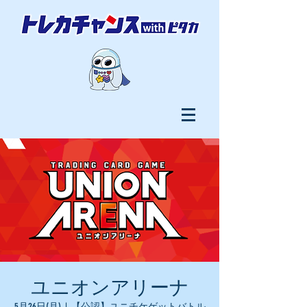
ユニオンアリーナ
5月26日(月)
  |  
【公認】ユニチケゲットバトル