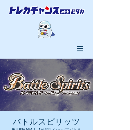
バトルスピリッツ
10月13日(金)
  |  
【公認】ショップバトル