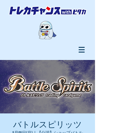
バトルスピリッツ
5月05日(月)
  |  
【公認】ショップバトル