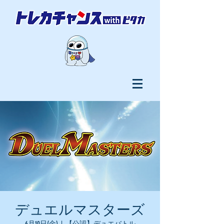
デュエルマスターズ
6月10日(金)
  |  
【公認】デュエバトル