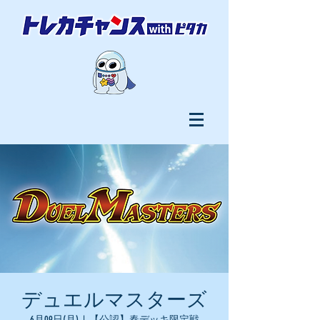
デュエルマスターズ
6月09日(月)
  |  
【公認】春デッキ限定戦