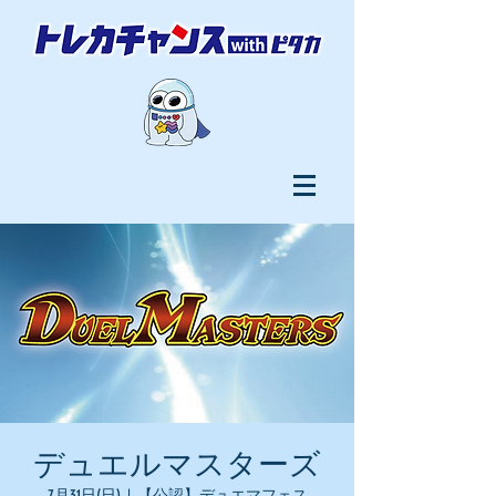
デュエルマスターズ
7月31日(日)
  |  
【公認】デュエマフェス