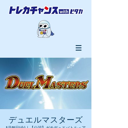
デュエルマスターズ
5月05日(金)
  |  
【公認】ガチデュエバトル＜ア