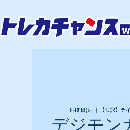
8月01日(月)
  |  
【公認】テ
デジモン