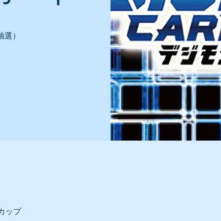
抽選）
カップ