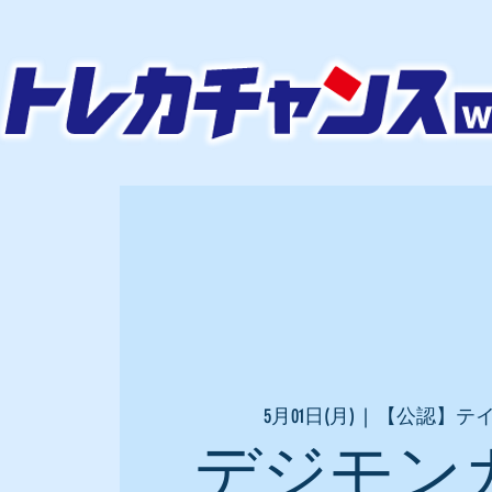
5月01日(月)
  |  
【公認】テ
デジモン