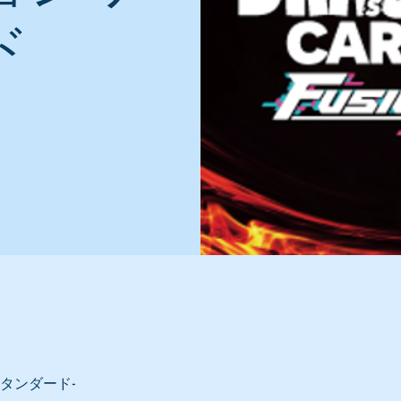
ド
タンダード-