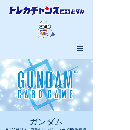
ガンダム
9月20日(土)
  |  
第3回 ガンダムカードBOX争奪戦