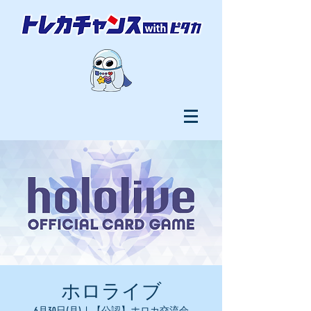
ホロライブ
6月30日(月)
  |  
【公認】ホロカ交流会