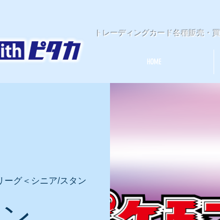
​トレーディングカード各種販売・
HOME
リーグ＜シニア/スタン
モン