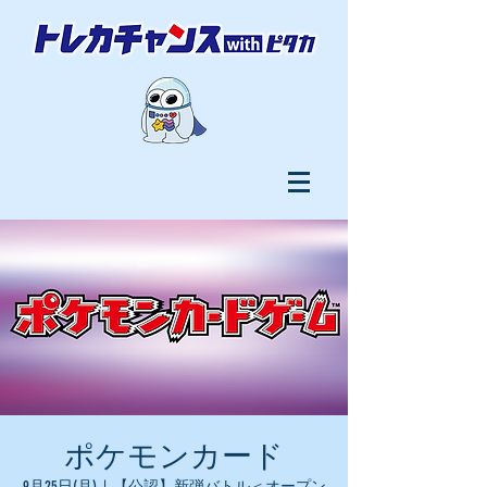
ポケモンカード
9月25日(月)
  |  
【公認】新弾バトル＜オープン