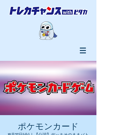
ポケモンカード
10月27日(金)
  |  
【公認】デッキそのままバト