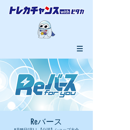
Reバース
8月05日(月)
  |  
【公認】ショップ大会