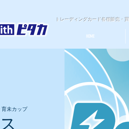
​トレーディングカード各種販売・
HOME
 育未カップ
ース