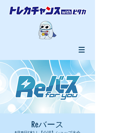
Reバース
9月15日(木)
  |  
【公認】ショップ大会