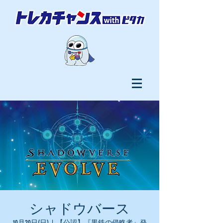
シャドウバース
10月20日(日)
  |  
【公認】『黒鉄の侵略者』発