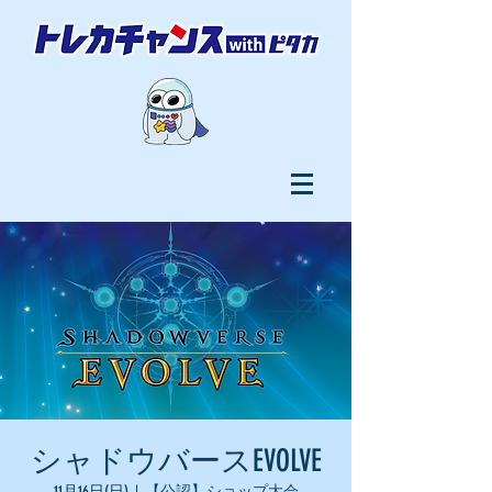
シャドウバースEVOLVE
11月16日(日)
  |  
【公認】ショップ大会