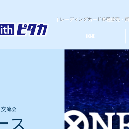
​トレーディングカード各種販売・
HOME
】交流会
ース