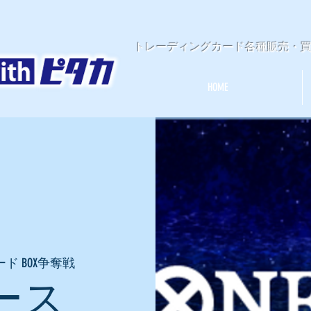
​トレーディングカード各種販売・
HOME
ド BOX争奪戦
ース