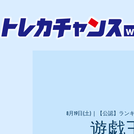
8月19日(土)
  |  
【公認】ラン
遊戯