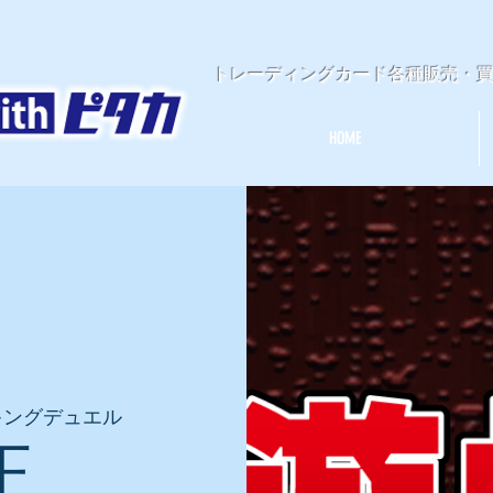
​トレーディングカード各種販売・
HOME
キングデュエル
王