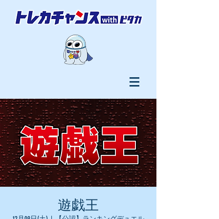
遊戯王
12月09日(土)
  |  
【公認】ランキングデュエル