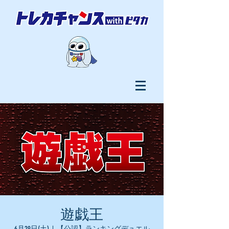
遊戯王
6月29日(土)
  |  
【公認】ランキングデュエル