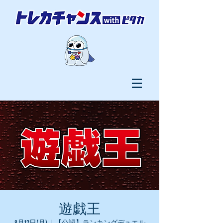
遊戯王
8月12日(月)
  |  
【公認】ランキングデュエル