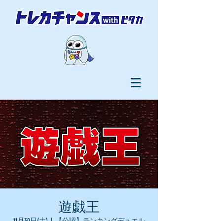
遊戯王
11月30日(土)
  |  
【公認】ランキングデュエル