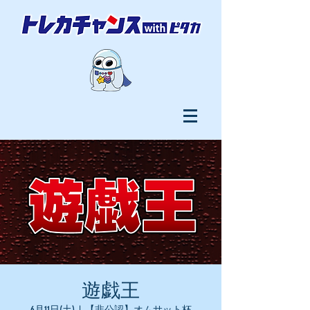
遊戯王
6月11日(土)
  |  
【非公認】オムサット杯