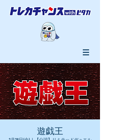
遊戯王
2月28日(金)
  |  
【公認】リミテッドデュエル