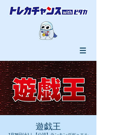
遊戯王
7月29日(土)
  |  
【公認】ランキングデュエル