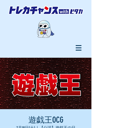
遊戯王OCG
7月18日(土)
  |  
【公認】遊戯王の日