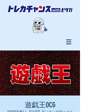
遊戯王OCG
2月12日(木)
  |  
【公認】ランキングデュエル