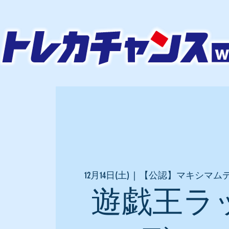
12月14日(土)
  |  
【公認】マキシマム
遊戯王ラ