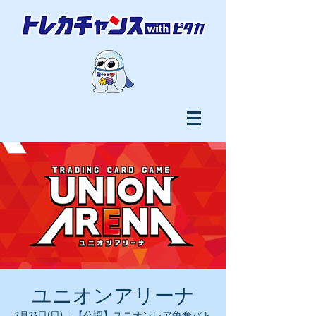
ユニオンアリーナ
2月23日(日)
  |  
【公認】ユニオンレア争奪バト