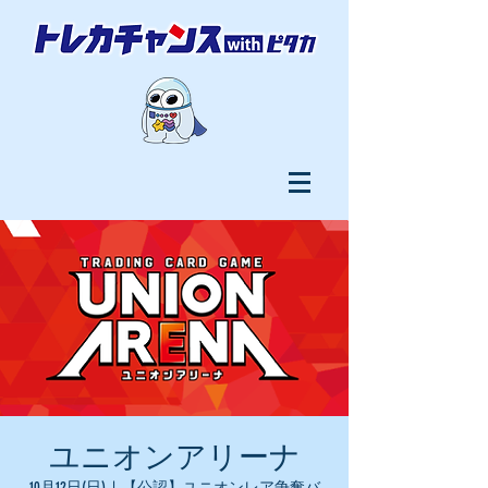
ユニオンアリーナ
10月12日(日)
  |  
【公認】ユニオンレア争奪バ